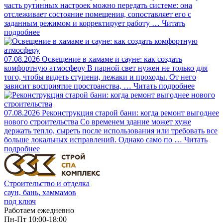
часть рутинных настроек можно передать системе: она
отслеживает состояние помещения, сопоставляет его с
заданным режимом и корректирует работу …
Читать
подробнее
07.08.2026
Освещение в хамаме и сауне: как создать
комфортную атмосферу
В парной свет нужен не только для
того, чтобы видеть ступени, лежаки и проходы. От него
зависит восприятие пространства, …
Читать подробнее
07.08.2026
Реконструкция старой бани: когда ремонт выгоднее
нового строительства
Со временем здание может хуже
держать тепло, сыреть после использования или требовать все
больше локальных исправлений. Однако само по …
Читать
подробнее
Строительство и отделка
саун, бань, хаммамов
под ключ
Работаем ежедневно
Пн-Пт 10:00-18:00