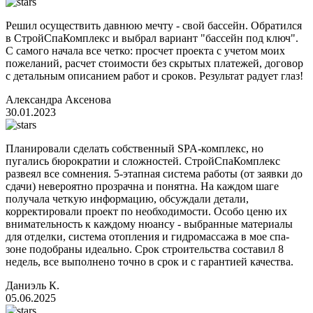
Решил осуществить давнюю мечту - свой бассейн. Обратился
в СтройСпаКомплекс и выбрал вариант "бассейн под ключ".
С самого начала все четко: просчет проекта с учетом моих
пожеланий, расчет стоимости без скрытых платежей, договор
с детальным описанием работ и сроков. Результат радует глаз!
Александра Аксенова
30.01.2023
Планировали сделать собственный SPA-комплекс, но
пугались бюрократии и сложностей. СтройСпаКомплекс
развеял все сомнения. 5-этапная система работы (от заявки до
сдачи) невероятно прозрачна и понятна. На каждом шаге
получала четкую информацию, обсуждали детали,
корректировали проект по необходимости. Особо ценю их
внимательность к каждому нюансу - выбранные материалы
для отделки, система отопления и гидромассажа в мое спа-
зоне подобраны идеально. Срок строительства составил 8
недель, все выполнено точно в срок и с гарантией качества.
Даниэль К.
05.06.2025