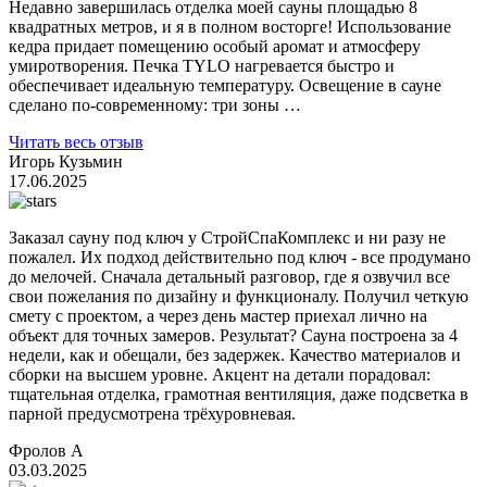
Недавно завершилась отделка моей сауны площадью 8
квадратных метров, и я в полном восторге! Использование
кедра придает помещению особый аромат и атмосферу
умиротворения. Печка TYLO нагревается быстро и
обеспечивает идеальную температуру. Освещение в сауне
сделано по-современному: три зоны …
Читать весь отзыв
Игорь Кузьмин
17.06.2025
Заказал сауну под ключ у СтройСпаКомплекс и ни разу не
пожалел. Их подход действительно под ключ - все продумано
до мелочей. Сначала детальный разговор, где я озвучил все
свои пожелания по дизайну и функционалу. Получил четкую
смету с проектом, а через день мастер приехал лично на
объект для точных замеров. Результат? Сауна построена за 4
недели, как и обещали, без задержек. Качество материалов и
сборки на высшем уровне. Акцент на детали порадовал:
тщательная отделка, грамотная вентиляция, даже подсветка в
парной предусмотрена трёхуровневая.
Фролов А
03.03.2025