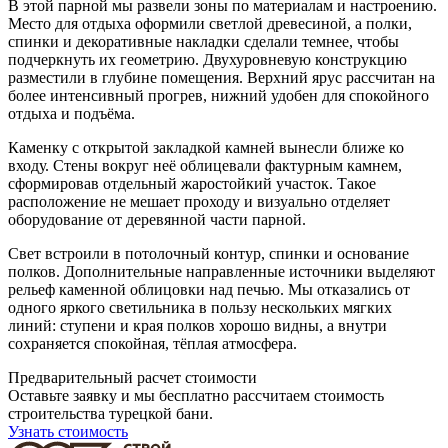
В этой парной мы развели зоны по материалам и настроению.
Место для отдыха оформили светлой древесиной, а полки,
спинки и декоративные накладки сделали темнее, чтобы
подчеркнуть их геометрию. Двухуровневую конструкцию
разместили в глубине помещения. Верхний ярус рассчитан на
более интенсивный прогрев, нижний удобен для спокойного
отдыха и подъёма.
Каменку с открытой закладкой камней вынесли ближе ко
входу. Стены вокруг неё облицевали фактурным камнем,
сформировав отдельный жаростойкий участок. Такое
расположение не мешает проходу и визуально отделяет
оборудование от деревянной части парной.
Свет встроили в потолочный контур, спинки и основание
полков. Дополнительные направленные источники выделяют
рельеф каменной облицовки над печью. Мы отказались от
одного яркого светильника в пользу нескольких мягких
линий: ступени и края полков хорошо видны, а внутри
сохраняется спокойная, тёплая атмосфера.
Предварительный расчет стоимости
Оставьте заявку и мы бесплатно рассчитаем стоимость
строительства турецкой бани.
Узнать стоимость